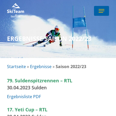
Skip
Menu
to
Close
main
Menu
content
ERGEBNISSE SAISON 2022/23
Startseite
»
Ergebnisse
»
Saison 2022/23
79. Suldenspitzrennen – RTL
30.04.2023 Sulden
Ergebnisliste PDF
17. Yeti Cup – RTL