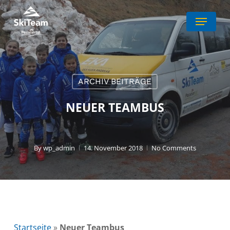
Skip
Menu
to
Close
main
Menu
content
ARCHIV BEITRÄGE
NEUER TEAMBUS
By
wp_admin
14. November 2018
No Comments
Startseite
»
Neuer Teambus