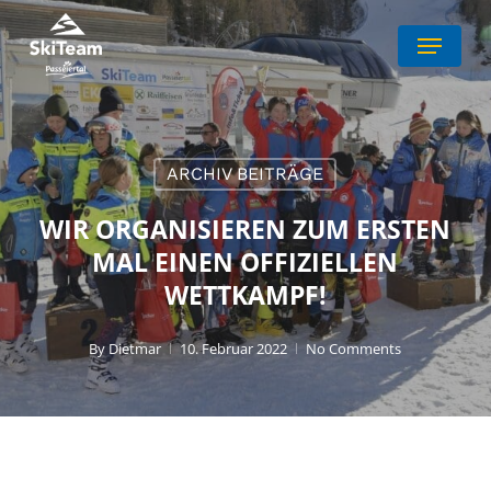
Skip
Menu
to
Close
main
Menu
content
ARCHIV BEITRÄGE
WIR ORGANISIEREN ZUM ERSTEN
MAL EINEN OFFIZIELLEN
WETTKAMPF!
By
Dietmar
10. Februar 2022
No Comments