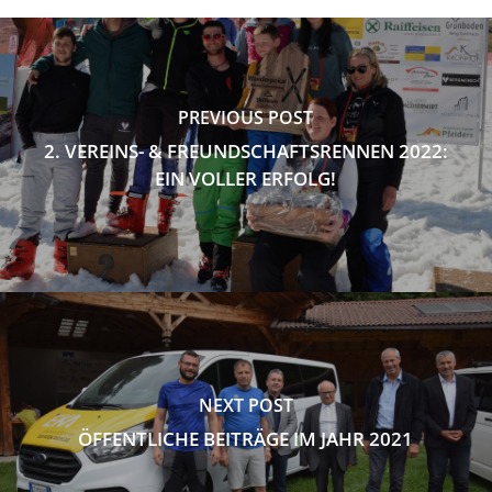
PREVIOUS POST
2. VEREINS- & FREUNDSCHAFTSRENNEN 2022:
EIN VOLLER ERFOLG!
NEXT POST
ÖFFENTLICHE BEITRÄGE IM JAHR 2021